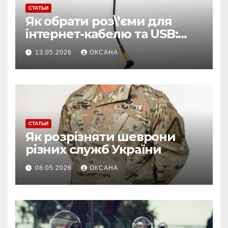
СТАТЬИ
Як обрати роз\’єми для
інтернет-кабелю та USB:
поради для стабільного
13.05.2026
ОКСАНА
з\’єднання
СТАТЬИ
Як розрізняти шеврони
різних служб України
08.05.2026
ОКСАНА