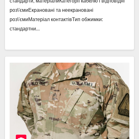
стандарти, матеріалиКатегорії кабелю і відповідні
роз\'ємиЕкрановані та неекрановані
роз\'ємиМатеріал контактівТип обжимки:
стандартни...