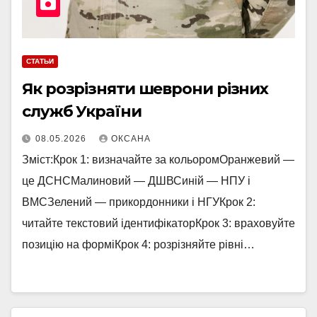
СТАТЬИ
Як розрізняти шеврони різних
служб України
08.05.2026
ОКСАНА
Зміст:Крок 1: визначайте за кольоромОранжевий —
це ДСНСМалиновий — ДШВСиній — НПУ і
ВМСЗелений — прикордонники і НГУКрок 2:
читайте текстовий ідентифікаторКрок 3: враховуйте
позицію на форміКрок 4: розрізняйте рівні…