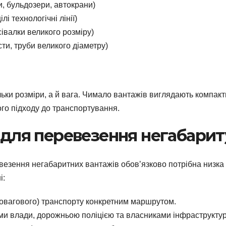
и, бульдозери, автокрани)
і технологічні лінії)
івалки великого розміру)
и, труби великого діаметру)
ільки розміри, а й вага. Чимало вантажів виглядають компакт
го підходу до транспортування.
і для перевезення негабарит
ревезення негабаритних вантажів обовʼязково потрібна низка
і:
иковагового) транспорту конкретним маршрутом.
и влади, дорожньою поліцією та власниками інфраструктур