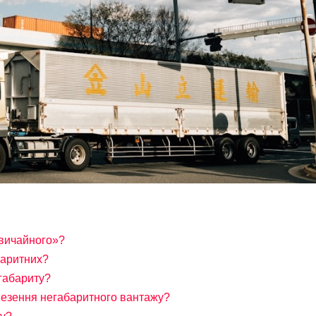
звичайного»?
баритних?
егабариту?
езення негабаритного вантажу?