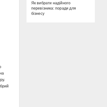
Як вибрати надійного
перевізника: поради для
бізнесу
о
ьна
ру.
обрий