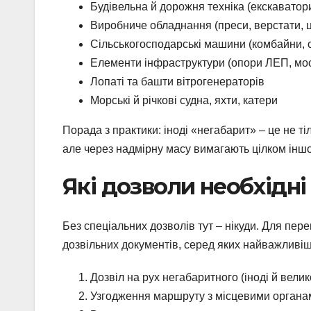
Будівельна й дорожня техніка (екскаватор
Виробниче обладнання (преси, верстати, ціл
Сільськогосподарські машини (комбайни, с
Елементи інфраструктури (опори ЛЕП, мост
Лопаті та башти вітрогенераторів
Морські й річкові судна, яхти, катери
Порада з практики: іноді «негабарит» – це не т
але через надмірну масу вимагають цілком іншо
Які дозволи необхідн
Без спеціальних дозволів тут – нікуди. Для пе
дозвільних документів, серед яких найважливіш
Дозвіл на рух негабаритного (іноді й вел
Узгодження маршруту з місцевими органам