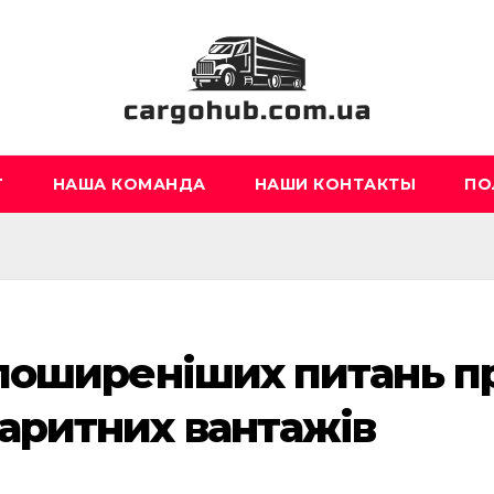
Г
НАША КОМАНДА
НАШИ КОНТАКТЫ
ПО
йпоширеніших питань п
аритних вантажів