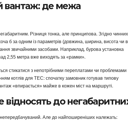
 вантаж: де межа
негабаритним. Різниця тонка, але принципова. Згідно чинних
оча б за одним із параметрів (довжина, ширина, висота чи в
вання звичайними засобами. Наприклад, бурова установка
д 2,55 метра вже виходять за «рамки».
ться стикатися з непотрібними переплатами чи проблемами
анням котлів для ТЕС: спочатку замовник готував типову
вантаж «впирається» майже в кожен міст на маршруті.
е відносять до негабаритни
о непередбачуваний. Але до найпоширеніших належать: