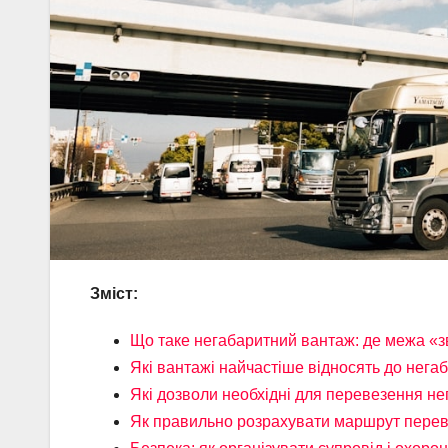
Зміст:
Що таке негабаритний вантаж: де межа «
Які вантажі найчастіше відносять до нега
Які дозволи необхідні для перевезення н
Як правильно розрахувати маршрут перев