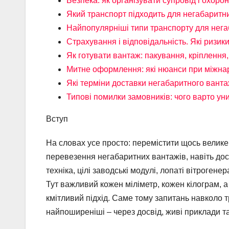
Безпека: як організувати супровід і охоро
Який транспорт підходить для негабаритн
Найпопулярніші типи транспорту для нега
Страхування і відповідальність. Які ризик
Як готувати вантаж: пакування, кріплення
Митне оформлення: які нюанси при міжна
Які терміни доставки негабаритного ванта
Типові помилки замовників: чого варто ун
Вступ
На словах усе просто: перемістити щось велике
перевезення негабаритних вантажів, навіть дос
техніка, цілі заводські модулі, лопаті вітрогене
Тут важливий кожен міліметр, кожен кілограм, а
кмітливий підхід. Саме тому запитань навколо
найпоширеніші – через досвід, живі приклади та