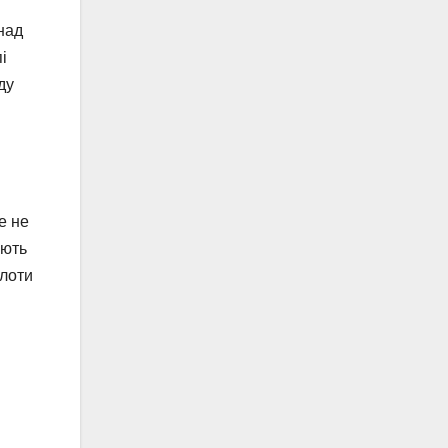
над
і
ду
е не
ують
ілоти