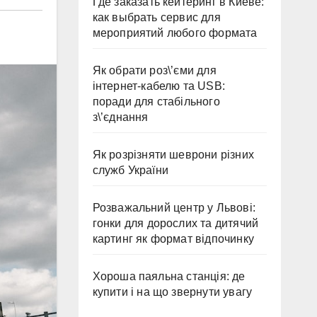
Где заказать кейтеринг в Киеве:
как выбрать сервис для
мероприятий любого формата
Як обрати роз\’єми для
інтернет-кабелю та USB:
поради для стабільного
з\’єднання
Як розрізняти шеврони різних
служб України
Розважальний центр у Львові:
гонки для дорослих та дитячий
картинг як формат відпочинку
Хороша паяльна станція: де
купити і на що звернути увагу