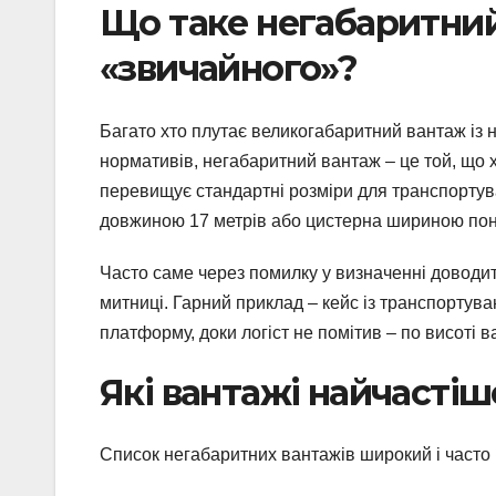
Що таке негабаритний
«звичайного»?
Багато хто плутає великогабаритний вантаж із 
нормативів, негабаритний вантаж – це той, що х
перевищує стандартні розміри для транспорту
довжиною 17 метрів або цистерна шириною пона
Часто саме через помилку у визначенні доводи
митниці. Гарний приклад – кейс із транспортув
платформу, доки логіст не помітив – по висоті 
Які вантажі найчастіш
Список негабаритних вантажів широкий і част