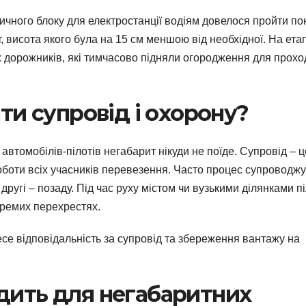
тичного блоку для електростанції водіям довелося пройти по
, висота якого була на 15 см меншою від необхідної. На етап
 дорожників, які тимчасово підняли огородження для прохо
ати супровід і охорону?
автомобілів-пілотів негабарит нікуди не поїде. Супровід – ц
 роботи всіх учасників перевезення. Часто процес супроводж
 другі – позаду. Під час руху містом чи вузькими ділянками п
кремих перехрестях.
есе відповідальність за супровід та збереження вантажу на
дить для негабаритних