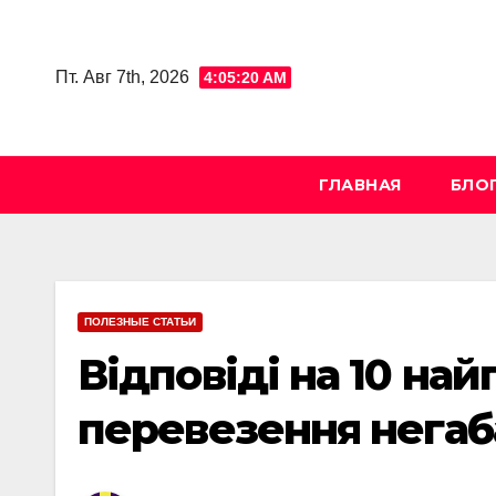
Skip
to
Пт. Авг 7th, 2026
4:05:22 AM
content
ГЛАВНАЯ
БЛО
ПОЛЕЗНЫЕ СТАТЬИ
Відповіді на 10 на
перевезення негаб