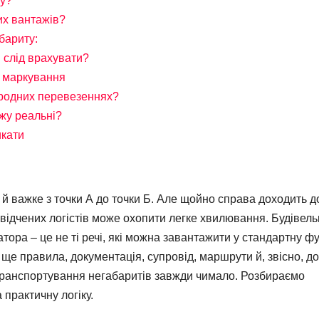
ну?
их вантажів?
бариту:
и слід врахувати?
, маркування
родних перевезеннях?
жу реальні?
икати
 й важке з точки А до точки Б. Але щойно справа доходить д
відчених логістів може охопити легке хвилювання. Будівел
ратора – це не ті речі, які можна завантажити у стандартну фу
 ще правила, документація, супровід, маршрути й, звісно, д
 транспортування негабаритів завжди чимало. Розбираємо
 практичну логіку.