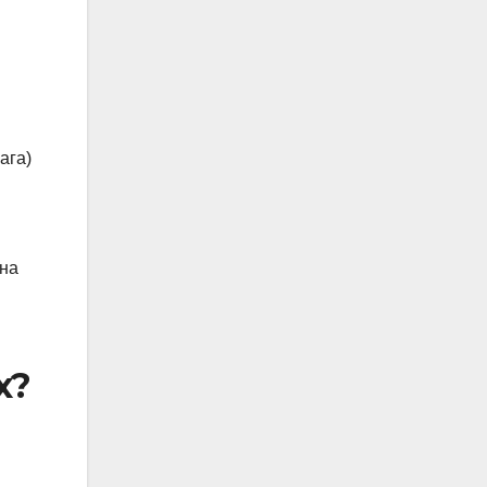
ага)
 на
х?