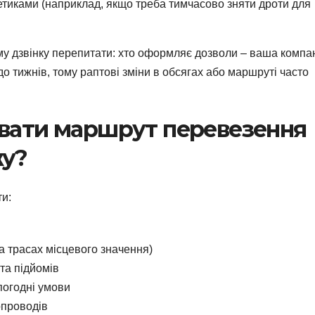
етиками (наприклад, якщо треба тимчасово зняти дроти для
 дзвінку перепитати: хто оформляє дозволи – ваша компан
до тижнів, тому раптові зміни в обсягах або маршруті часто
увати маршрут перевезення
жу?
ти:
а трасах місцевого значення)
 та підйомів
погодні умови
опроводів