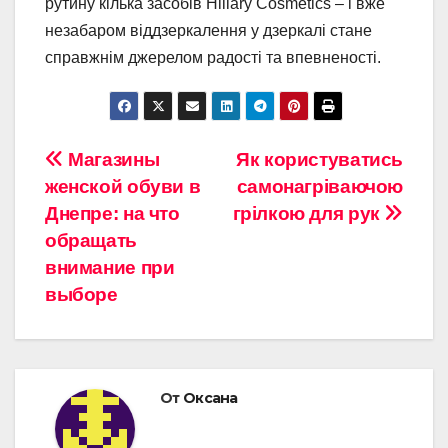
рутину кілька засобів Hillary Cosmetics – і вже
незабаром віддзеркалення у дзеркалі стане
справжнім джерелом радості та впевненості.
Навигация
Магазины
Як користуватись
женской обуви в
самонагріваючою
по
Днепре: на что
грілкою для рук
записям
обращать
внимание при
выборе
От
Оксана