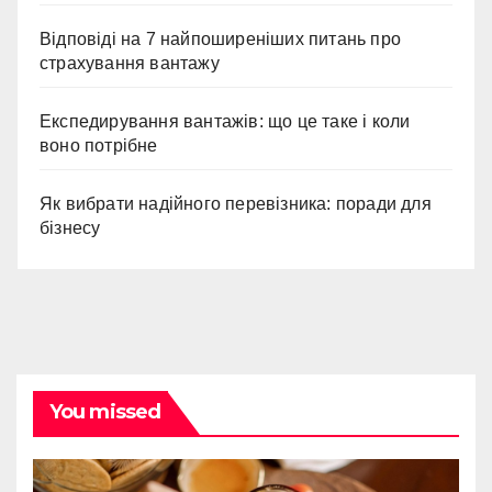
Відповіді на 7 найпоширеніших питань про
страхування вантажу
Експедирування вантажів: що це таке і коли
воно потрібне
Як вибрати надійного перевізника: поради для
бізнесу
You missed