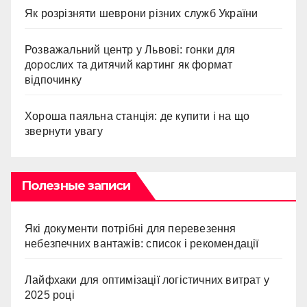
Як розрізняти шеврони різних служб України
Розважальний центр у Львові: гонки для
дорослих та дитячий картинг як формат
відпочинку
Хороша паяльна станція: де купити і на що
звернути увагу
Полезные записи
Які документи потрібні для перевезення
небезпечних вантажів: список і рекомендації
Лайфхаки для оптимізації логістичних витрат у
2025 році