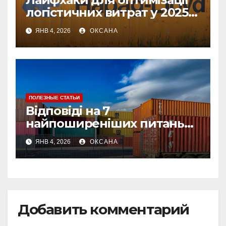
логістичних витрат у 2025
році
ЯНВ 4, 2026
ОКСАНА
ПОЛЕЗНЫЕ СТАТЬИ
Відповіді на 7
найпоширеніших питань
про страхування вантажу
ЯНВ 4, 2026
ОКСАНА
Добавить комментарий