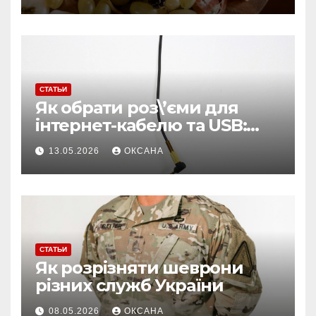
формата
СТАТЬИ
Як обрати роз\’єми для
інтернет-кабелю та USB:
поради для стабільного
13.05.2026
ОКСАНА
з\’єднання
СТАТЬИ
Як розрізняти шеврони
різних служб України
08.05.2026
ОКСАНА