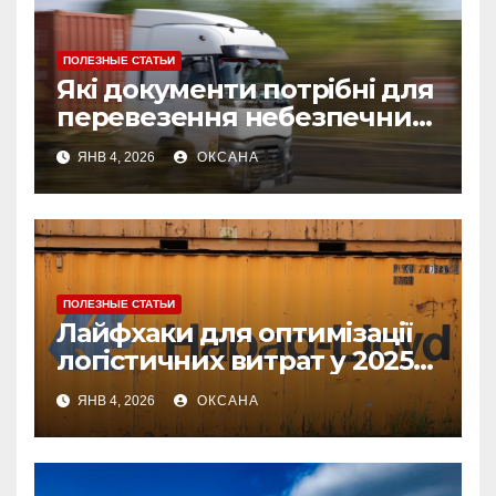
ПОЛЕЗНЫЕ СТАТЬИ
Які документи потрібні для
перевезення небезпечних
вантажів: список і
ЯНВ 4, 2026
ОКСАНА
рекомендації
ПОЛЕЗНЫЕ СТАТЬИ
Лайфхаки для оптимізації
логістичних витрат у 2025
році
ЯНВ 4, 2026
ОКСАНА