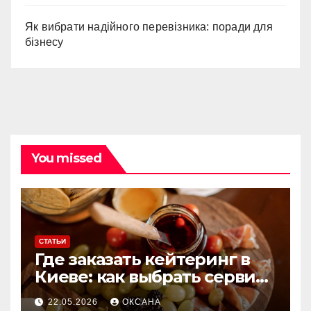
Як вибрати надійного перевізника: поради для
бізнесу
You missed
СТАТЬИ
Где заказать кейтеринг в
Киеве: как выбрать сервис
для мероприятий любого
22.05.2026
ОКСАНА