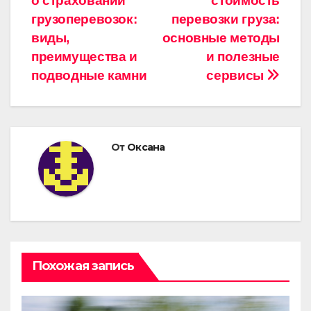
о страховании
стоимость
по
грузоперевозок:
перевозки груза:
записям
виды,
основные методы
преимущества и
и полезные
подводные камни
сервисы
От
Оксана
Похожая запись