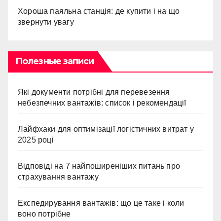
Хороша паяльна станція: де купити і на що
звернути увагу
Полезные записи
Які документи потрібні для перевезення
небезпечних вантажів: список і рекомендації
Лайфхаки для оптимізації логістичних витрат у
2025 році
Відповіді на 7 найпоширеніших питань про
страхування вантажу
Експедирування вантажів: що це таке і коли
воно потрібне