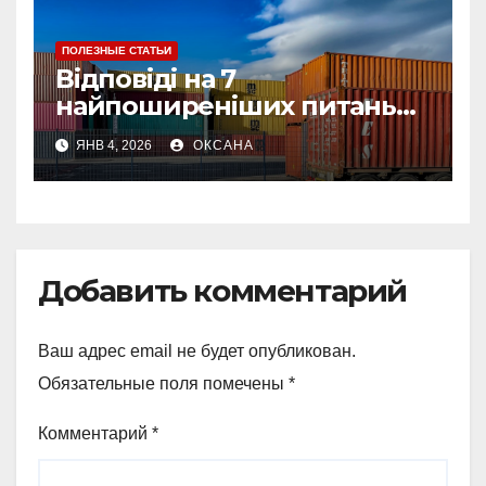
ПОЛЕЗНЫЕ СТАТЬИ
Відповіді на 7
найпоширеніших питань
про страхування вантажу
ЯНВ 4, 2026
ОКСАНА
Добавить комментарий
Ваш адрес email не будет опубликован.
Обязательные поля помечены
*
Комментарий
*