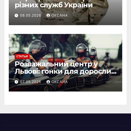
різних служб України
08.05.2026
ОКСАНА
СТАТЬИ
Розважальний центр у
Львові: гонки для дорослих
та дитячий картинг як
07.05.2026
ОКСАНА
формат відпочинку