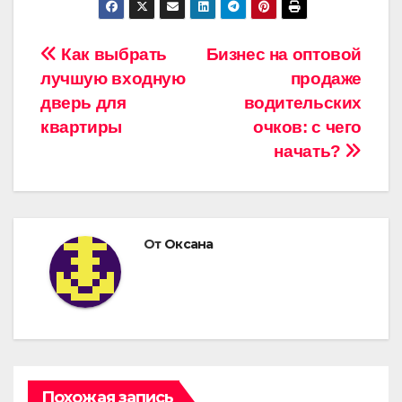
Навигация
Как выбрать
Бизнес на оптовой
лучшую входную
продаже
по
дверь для
водительских
записям
квартиры
очков: с чего
начать?
От
Оксана
Похожая запись