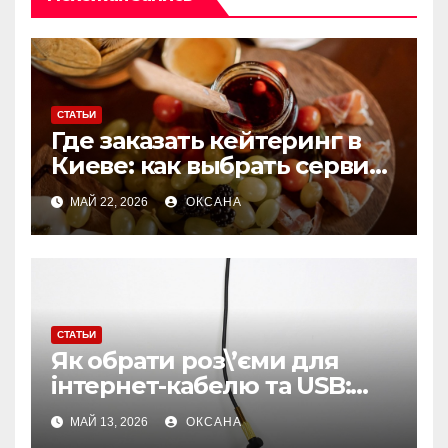
СТАТЬИ
Где заказать кейтеринг в
Киеве: как выбрать сервис
для мероприятий любого
МАЙ 22, 2026
ОКСАНА
формата
СТАТЬИ
Як обрати роз\’єми для
інтернет-кабелю та USB:
поради для стабільного
МАЙ 13, 2026
ОКСАНА
з\’єднання