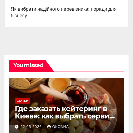
Як вибрати надійного перевізника: поради для
бізнесу
You missed
СТАТЬИ
Где заказать кейтеринг в
Киеве: как выбрать сервис
для мероприятий любого
22.05.2026
ОКСАНА
формата