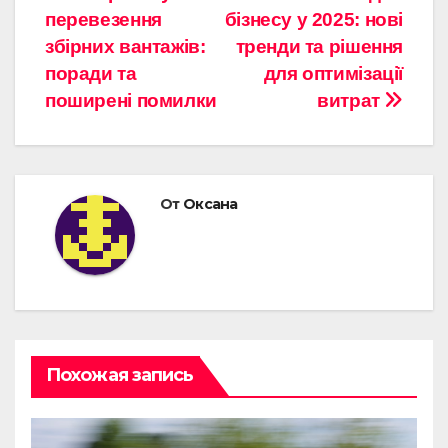
перевезення
бізнесу у 2025: нові
по
збірних вантажів:
тренди та рішення
записям
поради та
для оптимізації
поширені помилки
витрат
От
Оксана
Похожая запись