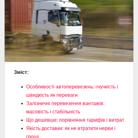
Зміст:
Особливості автоперевезень: гнучкість і
швидкість як переваги
Залізничні перевезення вантажів:
масовість і стабільність
Що дешевше: порівняння тарифів і витрат
Якість доставки: як не втратити нерви і
гроші