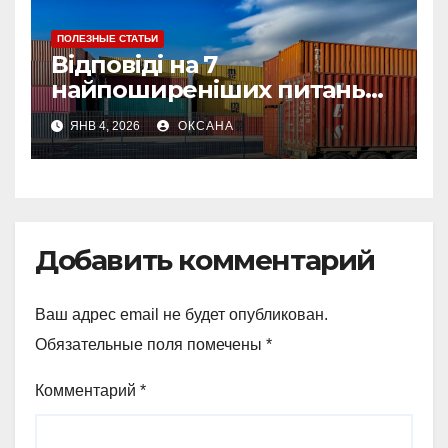
ПОЛЕЗНЫЕ СТАТЬИ
Відповіді на 7
найпоширеніших питань
про страхування вантажу
ЯНВ 4, 2026
ОКСАНА
Добавить комментарий
Ваш адрес email не будет опубликован.
Обязательные поля помечены
*
Комментарий
*