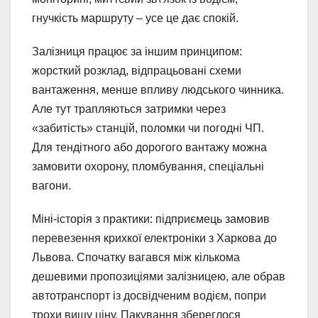
гнучкість маршруту – усе це дає спокій.
Залізниця працює за іншим принципом:
жорсткий розклад, відпрацьовані схеми
вантаження, менше впливу людського чинника.
Але тут трапляються затримки через
«забитість» станцій, поломки чи погодні ЧП.
Для тендітного або дорогого вантажу можна
замовити охорону, пломбування, спеціальні
вагони.
Міні-історія з практики: підприємець замовив
перевезення крихкої електроніки з Харкова до
Львова. Спочатку вагався між кількома
дешевими пропозиціями залізницею, але обрав
автотранспорт із досвідченим водієм, попри
трохи вищу ціну. Пакування збереглося