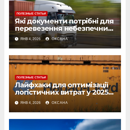
ПОЛЕЗНЫЕ СТАТЬИ
Які документи потрібні для
перевезення небезпечних
вантажів: список і
ЯНВ 4, 2026
ОКСАНА
рекомендації
ПОЛЕЗНЫЕ СТАТЬИ
Лайфхаки для оптимізації
логістичних витрат у 2025
році
ЯНВ 4, 2026
ОКСАНА