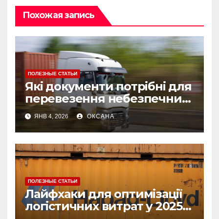
Похожая запись
ПОЛЕЗНЫЕ СТАТЬИ
Які документи потрібні для
перевезення небезпечних
вантажів: список і
ЯНВ 4, 2026
ОКСАНА
рекомендації
ПОЛЕЗНЫЕ СТАТЬИ
Лайфхаки для оптимізації
логістичних витрат у 2025
році