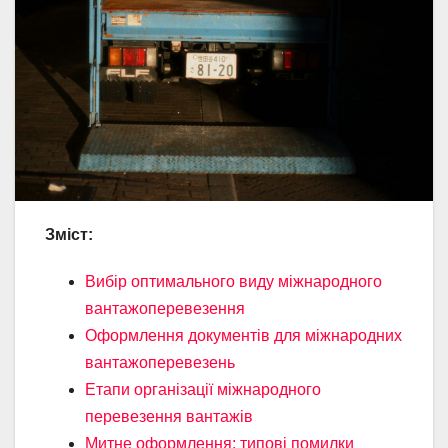
Зміст:
Вибір оптимального виду міжнародного
вантажоперевезення
Оформлення документів для міжнародних
вантажоперевезень
Етапи організації міжнародного
перевезення вантажів
Митне оформлення: типові помилки