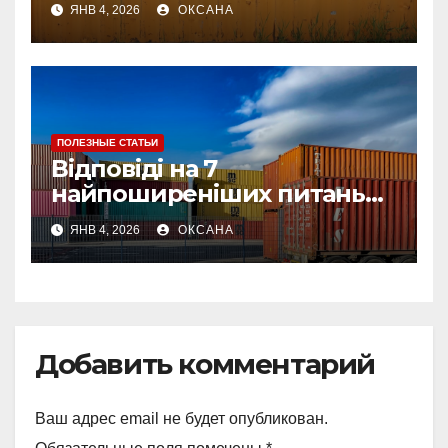
ЯНВ 4, 2026
ОКСАНА
ПОЛЕЗНЫЕ СТАТЬИ
Відповіді на 7
найпоширеніших питань
про страхування вантажу
ЯНВ 4, 2026
ОКСАНА
Добавить комментарий
Ваш адрес email не будет опубликован.