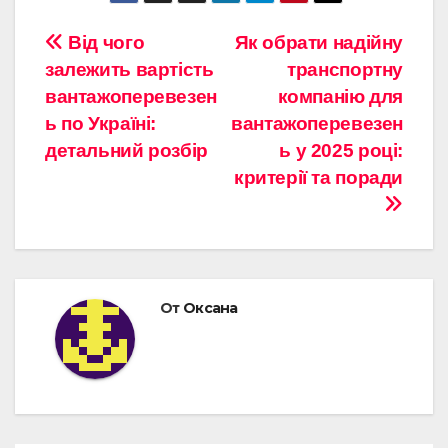
Навигация
Від чого
Як обрати надійну
залежить вартість
транспортну
по
вантажоперевезен
компанію для
записям
ь по Україні:
вантажоперевезен
детальний розбір
ь у 2025 році:
критерії та поради
От
Оксана