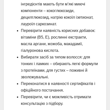
інгредієнтів мають бути м’які миючі
компоненти – кокоглюкозиди,
децилглюкозид, натрію кокоїл ізетионат,
лауроїл саркозинат.
Перевірити наявність корисних добавок:
вітаміни (B5, E), рослинні екстракти,
масла аргани, жожоба, макадамії,
гіалуронова кислота.
Вибирати засіб за типом волосся: для
тонких і ламких – обирають легкі формули
з протеїнами, для густих – поживні й
зволожувальні.
Переконатися в наявності сертифікатів і
офіційного постачання.
Перевірити, чи є можливість отримати
консультацію з підбору.