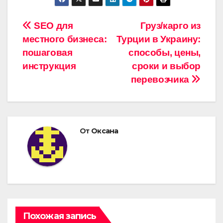
Навигация
SEO для
Груз/карго из
местного бизнеса:
Турции в Украину:
по
пошаговая
способы, цены,
записям
инструкция
сроки и выбор
перевозчика
От
Оксана
Похожая запись