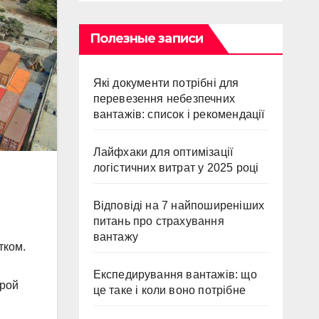
Полезные записи
Які документи потрібні для
перевезення небезпечних
вантажів: список і рекомендації
Лайфхаки для оптимізації
логістичних витрат у 2025 році
Відповіді на 7 найпоширеніших
питань про страхування
вантажу
тком.
Експедирування вантажів: що
орой
це таке і коли воно потрібне