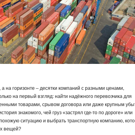
, а на горизонте – десятки компаний с разными ценами,
лько на первый взгляд: найти надёжного перевозчика для
ченными товарами, срывом договора или даже крупным убы
тория знакомого, чей груз «застрял где-то по дороге» или
в похожую ситуацию и выбрать транспортную компанию, кот
ых вещей?