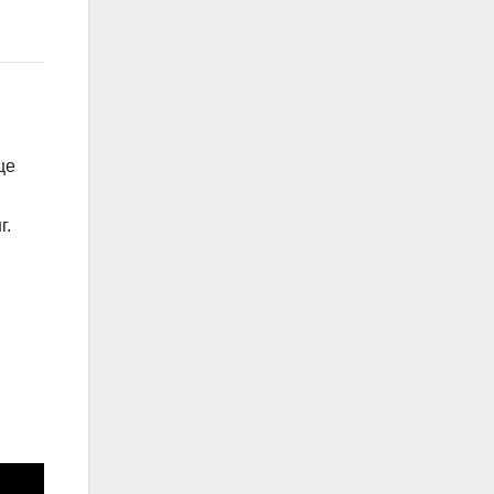
ще
г.