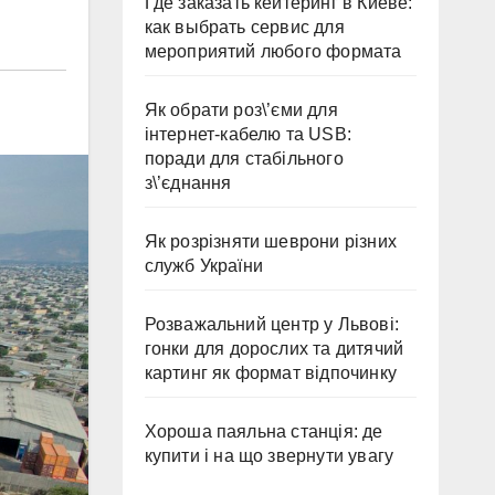
Где заказать кейтеринг в Киеве:
как выбрать сервис для
мероприятий любого формата
Як обрати роз\’єми для
інтернет-кабелю та USB:
поради для стабільного
з\’єднання
Як розрізняти шеврони різних
служб України
Розважальний центр у Львові:
гонки для дорослих та дитячий
картинг як формат відпочинку
Хороша паяльна станція: де
купити і на що звернути увагу