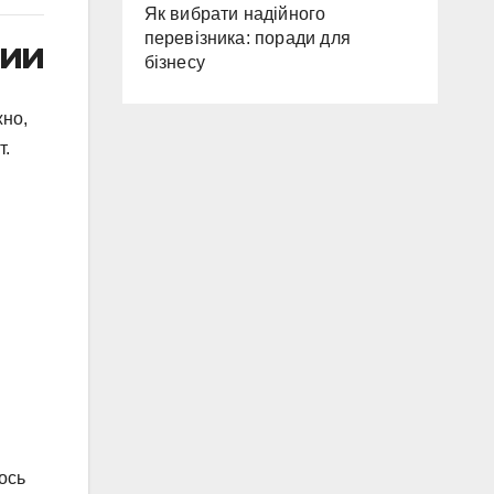
Як вибрати надійного
перевізника: поради для
нии
бізнесу
жно,
т.
ось