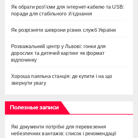
Як обрати роз\’єми для інтернет-кабелю та USB:
поради для стабільного з\’єднання
Як розрізняти шеврони різних служб України
Розважальний центр у Львові: гонки для
дорослих та дитячий картинг як формат
відпочинку
Хороша паяльна станція: де купити і на що
звернути увагу
Полезные записи
Які документи потрібні для перевезення
небезпечних вантажів: список і рекомендації