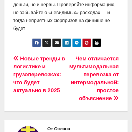
деньги, но и нервы. Проверяйте информацию,
не забывайте о «невидимых» расходах — и
тогда неприятных сюрпризов на финише не
будет.
Навигация
Новые тренды в
Чем отличается
логистике и
мультимодальная
по
грузоперевозках:
перевозка от
записям
что будет
интермодальной:
актуально в 2025
простое
объяснение
От
Оксана