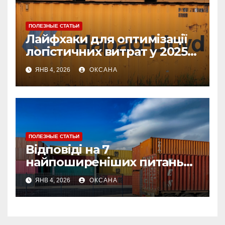
ПОЛЕЗНЫЕ СТАТЬИ
Лайфхаки для оптимізації
логістичних витрат у 2025
році
ЯНВ 4, 2026
ОКСАНА
ПОЛЕЗНЫЕ СТАТЬИ
Відповіді на 7
найпоширеніших питань
про страхування вантажу
ЯНВ 4, 2026
ОКСАНА