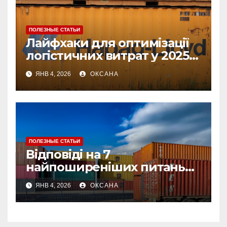
ПОЛЕЗНЫЕ СТАТЬИ
Лайфхаки для оптимізації
логістичних витрат у 2025
році
ЯНВ 4, 2026
ОКСАНА
ПОЛЕЗНЫЕ СТАТЬИ
Відповіді на 7
найпоширеніших питань
про страхування вантажу
ЯНВ 4, 2026
ОКСАНА