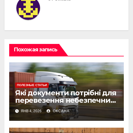
Похожая запись
ПОЛЕЗНЫЕ СТАТЬИ
Які документи потрібні для
перевезення небезпечних
вантажів: список і
ЯНВ 4, 2026
ОКСАНА
рекомендації