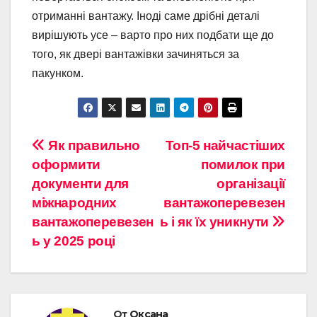
отриманні вантажу. Іноді саме дрібні деталі
вирішують усе – варто про них подбати ще до
того, як двері вантажівки зачиняться за
пакунком.
Навигация
Як правильно
Топ-5 найчастіших
оформити
помилок при
по
документи для
організації
записям
міжнародних
вантажоперевезен
вантажоперевезен
ь і як їх уникнути
ь у 2025 році
От
Оксана