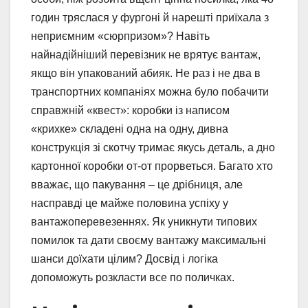
годин тряслася у фургоні й нарешті приїхала з
неприємним «сюрпризом»? Навіть
найнадійніший перевізник не врятує вантаж,
якщо він упакований абияк. Не раз і не два в
транспортних компаніях можна було побачити
справжній «квест»: коробки із написом
«крихке» складені одна на одну, дивна
конструкція зі скотчу тримає якусь деталь, а дно
картонної коробки от-от прорветься. Багато хто
вважає, що пакування – це дрібниця, але
насправді це майже половина успіху у
вантажоперевезеннях. Як уникнути типових
помилок та дати своєму вантажу максимальні
шанси доїхати цілим? Досвід і логіка
допоможуть розкласти все по поличках.