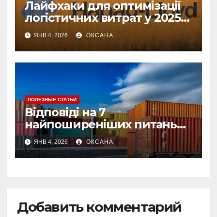
Лайфхаки для оптимізації
логістичних витрат у 2025
році
ЯНВ 4, 2026
ОКСАНА
ПОЛЕЗНЫЕ СТАТЬИ
Відповіді на 7
найпоширеніших питань
про страхування вантажу
ЯНВ 4, 2026
ОКСАНА
Добавить комментарий