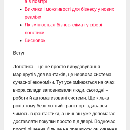
а в повітрі
Виклики і можливості для бізнесу у нових
реаліях
Як змінюється бізнес-клімат у сфері
логістики
Висновок
Вступ
Логістика – це не просто вибудовування
маршрутів для вантажів, це нервова система
сучасної економіки. Тут усе змінюється на очах:
вчора склади заповнювали люди, сьогодні –
роботи й автоматизовані системи. Ще кілька
років тому безпілотний транспорт здавався
чимось із фантастики, а нині він уже допомагає
доставляти покупки просто під двері. Водночас
прості рішення більше не працюють: очікування