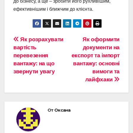
до бізнесу, а ще – зробити його рухливішим,
ефективнішим і ближчим до клієнта.
Навигация
Як розрахувати
Як оформити
вартість
документи на
по
перевезення
експорт та імпорт
записям
вантажу: на що
вантажу: основні
звернути увагу
вимоги та
лайфхаки
От
Оксана