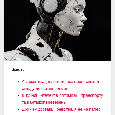
Зміст:
Автоматизація логістичних процесів: від
складу до останньої милі
Штучний інтелект в оптимізації транспорту
та вантажоперевезень
Дрони у доставці: революція не на папері,