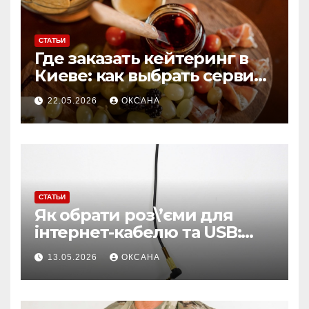
СТАТЬИ
Где заказать кейтеринг в
Киеве: как выбрать сервис
для мероприятий любого
22.05.2026
ОКСАНА
формата
СТАТЬИ
Як обрати роз\’єми для
інтернет-кабелю та USB:
поради для стабільного
13.05.2026
ОКСАНА
з\’єднання