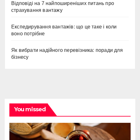
Відповіді на 7 найпоширеніших питань про
страхування вантажу
Експедирування вантажів: що це таке і коли
воно потрібне
Як вибрати надійного перевізника: поради для
бізнесу
You missed