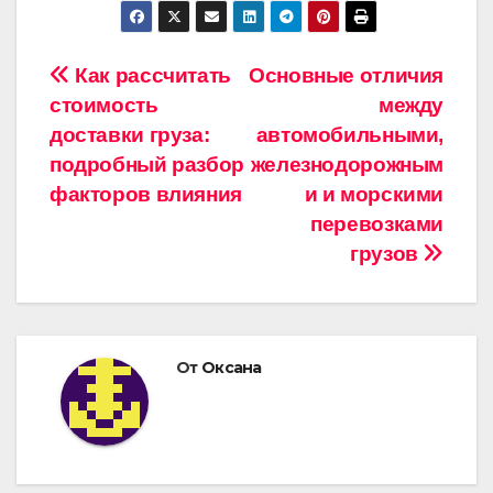
Навигация
Как рассчитать
Основные отличия
стоимость
между
по
доставки груза:
автомобильными,
записям
подробный разбор
железнодорожным
факторов влияния
и и морскими
перевозками
грузов
От
Оксана