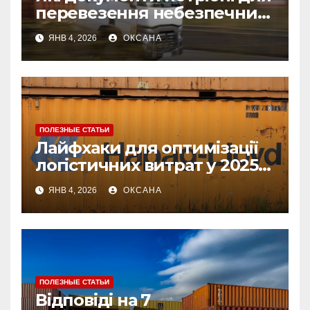
перевезення небезпечних
вантажів: список і
ЯНВ 4, 2026
ОКСАНА
рекомендації
ПОЛЕЗНЫЕ СТАТЬИ
Лайфхаки для оптимізації
логістичних витрат у 2025
році
ЯНВ 4, 2026
ОКСАНА
ПОЛЕЗНЫЕ СТАТЬИ
Відповіді на 7