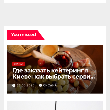
You missed
СТАТЬИ
Где заказать кейтеринг в
Киеве: как выбрать сервис
для мероприятий любого
22.05.2026
ОКСАНА
формата