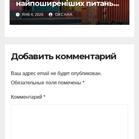
найпоширеніших питань
про страхування вантажу
ЯНВ 4, 2026
ОКСАНА
Добавить комментарий
Ваш адрес email не будет опубликован.
Обязательные поля помечены
*
Комментарий
*