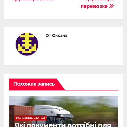
записям
перевозке
От
Оксана
Похожая запись
ПОЛЕЗНЫЕ СТАТЬИ
Які документи потрібні для