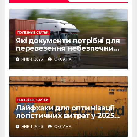
ПОЛЕЗНЫЕ СТАТЬИ
Які документи потрібні для
перевезення небезпечних
вантажів: список і
ЯНВ 4, 2026
ОКСАНА
рекомендації
ПОЛЕЗНЫЕ СТАТЬИ
Лайфхаки для оптимізації
логістичних витрат у 2025
році
ЯНВ 4, 2026
ОКСАНА