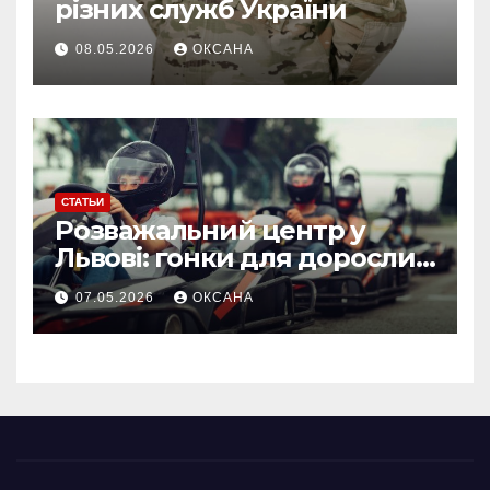
різних служб України
08.05.2026
ОКСАНА
СТАТЬИ
Розважальний центр у
Львові: гонки для дорослих
та дитячий картинг як
07.05.2026
ОКСАНА
формат відпочинку