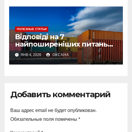
ПОЛЕЗНЫЕ СТАТЬИ
Відповіді на 7
найпоширеніших питань
про страхування вантажу
ЯНВ 4, 2026
ОКСАНА
Добавить комментарий
Ваш адрес email не будет опубликован.
Обязательные поля помечены
*