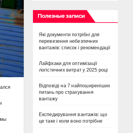
Полезные записи
Які документи потрібні для
перевезення небезпечних
вантажів: список і рекомендації
Лайфхаки для оптимізації
логістичних витрат у 2025 році
Відповіді на 7 найпоширеніших
вался
питань про страхування
вантажу
и
Експедирування вантажів: що
емы
це таке і коли воно потрібне