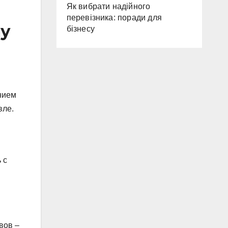
Як вибрати надійного
перевізника: поради для
му
бізнесу
нием
вле.
 с
вов –