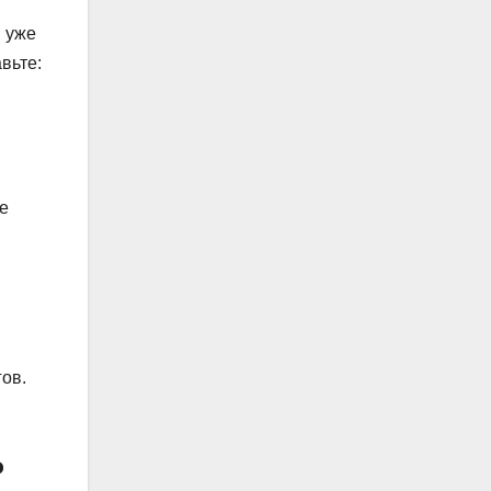
ы уже
вьте:
е
ов.
ь