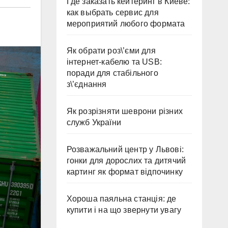
Где заказать кейтеринг в Киеве:
как выбрать сервис для
мероприятий любого формата
Як обрати роз\’єми для
інтернет-кабелю та USB:
поради для стабільного
з\’єднання
Як розрізняти шеврони різних
служб України
Розважальний центр у Львові:
гонки для дорослих та дитячий
картинг як формат відпочинку
Хороша паяльна станція: де
купити і на що звернути увагу