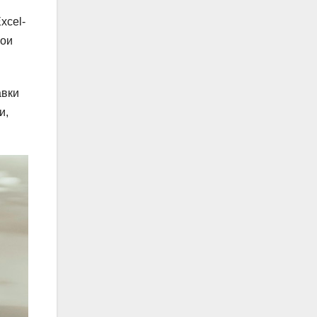
xcel-
вои
авки
и,